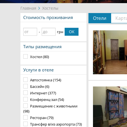
Главная
Хостелы
Стоимость проживания
Отели
Карт
ОК
-
грн
Типы размещения
Хостел (80)
Услуги в отеле
Автостоянка (154)
Бассейн (6)
Интернет (377)
Конференц-зал (54)
Размещение с животными
(98)
Ресторан (79)
Трансфер в/из аэропорта (73)